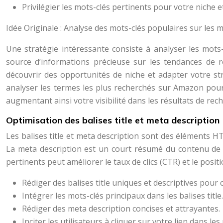
Privilégier les mots-clés pertinents pour votre niche 
Idée Originale : Analyse des mots-clés populaires sur les 
Une stratégie intéressante consiste à analyser les mot
source d’informations précieuse sur les tendances de r
découvrir des opportunités de niche et adapter votre s
analyser les termes les plus recherchés sur Amazon pour 
augmentant ainsi votre visibilité dans les résultats de rec
Optimisation des balises title et meta description
Les balises title et meta description sont des éléments HT
La meta description est un court résumé du contenu de v
pertinents peut améliorer le taux de clics (CTR) et le posit
Rédiger des balises title uniques et descriptives pou
Intégrer les mots-clés principaux dans les balises title.
Rédiger des meta description concises et attrayantes.
Inciter les utilisateurs à cliquer sur votre lien dans le