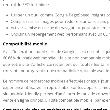
central du SEO technique.
Utiliser un outil comme Google PageSpeed Insights pour
Compresser les images pour réduire leur taille sans pe
Activer la mise en cache du navigateur pour stocker l
Choisir un hébergement web performant avec un CDN (C
Compatibilité mobile
Avec l’indexation mobile-first de Google, il est essentiel 
60.66% du trafic web mondial. Un site non compatible mobi
que votre site s’affiche correctement sur toutes les taille
courante pour garantir une compatibilité optimale avec le
Le nombre de recherches mobiles effectuées chaque jour ne 
expérience utilisateur irréprochable sur les appareils mob
site mobile-friendly permet d’améliorer le taux de convers
vente en ligne chinois. Un site compatible mobile, par exe
Structure du site et architecture de l’information