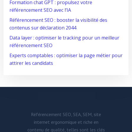
Formation chat GPT : propulsez votre
référencement SEO avec l’IA
Référencement SEO : booster la visibilité des
contenus sur déclaration 2044
Data layer : optimiser le tracking pour un meilleur
référencement SEO
Experts comptables : optimiser la page métier pour
attirer les candidats
Référencement SEO, SEA, SEM, site
internet ergonomique et riche en
contenu de qualité, telles sont les clés