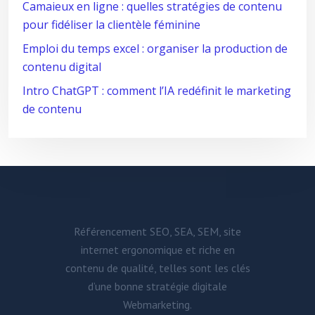
Camaieux en ligne : quelles stratégies de contenu
pour fidéliser la clientèle féminine
Emploi du temps excel : organiser la production de
contenu digital
Intro ChatGPT : comment l’IA redéfinit le marketing
de contenu
Référencement SEO, SEA, SEM, site
internet ergonomique et riche en
contenu de qualité, telles sont les clés
d’une bonne stratégie digitale
Webmarketing.